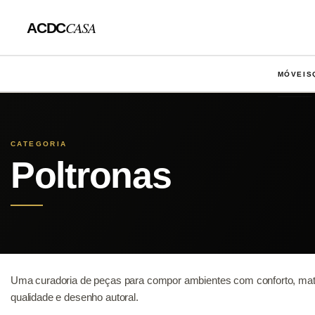
CASA
ACDC
MÓVEIS
CATEGORIA
Poltronas
Uma curadoria de peças para compor ambientes com conforto, mate
qualidade e desenho autoral.