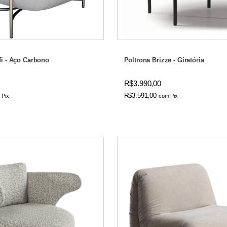
fi - Aço Carbono
Poltrona Brizze - Giratória
R$3.990,00
R$3.591,00
m
Pix
com
Pix