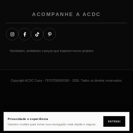
ACOMPANHE A ACDC
Novidades, ambientes e peças que inspiram novos projetos.
Copyright ACDC Casa - 79707295000190 - 2026. Todos os direitos reservados.
Privacidade e experiência
ENTENDI
Usamos cookies para tornar sua navegação mais rápida e segura.