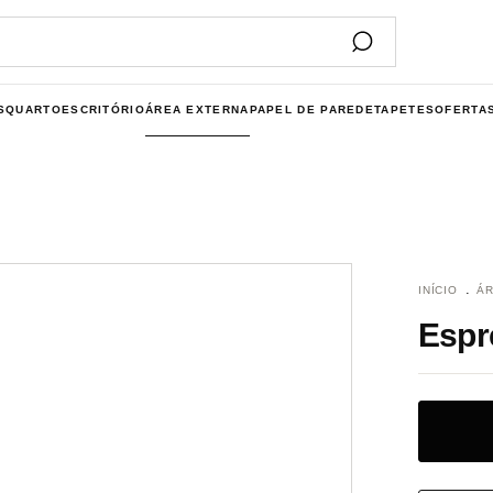
S
QUARTO
ESCRITÓRIO
ÁREA EXTERNA
PAPEL DE PAREDE
TAPETES
OFERTA
.
INÍCIO
ÁR
Espr