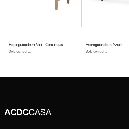
Espreguiçadeira Vini - Com rodas
Espreguiçadeira Azael
Sob consulta
Sob consulta
ACDC
CASA