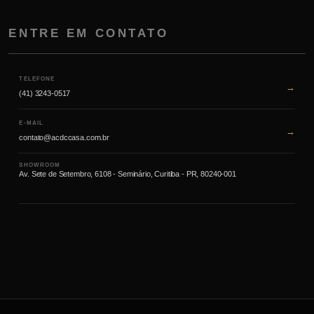
ENTRE EM CONTATO
TELEFONE
→
(41) 3243-0517
E-MAIL
→
contato@acdccasa.com.br
SHOWROOM
Av. Sete de Setembro, 6108 - Seminário, Curitiba - PR, 80240-001