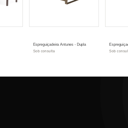
Espreguiçadeira Antunes - Dupla
Espreguiçad
Sob consulta
Sob consul