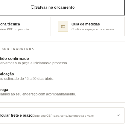
Salvar no orçamento
icha técnica
Guia de medidas
aixar PDF do produto
Confira o espaço e os acessos
 SOB ENCOMENDA
dido confirmado
ervamos sua peça e iniciamos o processo.
ricação
zo estimado de 45 a 50 dias úteis.
trega
iamos ao seu endereço com acompanhamento.
lcular frete e prazo
Digite seu CEP para consultar entrega e valor.