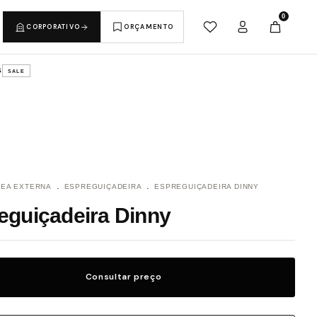
0
CORPORATIVO
ORÇAMENTO
S
SALE
.
.
EA EXTERNA
ESPREGUIÇADEIRA
ESPREGUIÇADEIRA DINNY
eguiçadeira Dinny