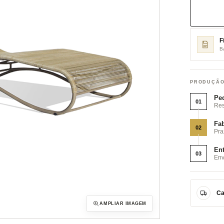
F
B
PRODUÇÃO
Pe
01
Res
Fab
02
Pra
En
03
Env
Ca
AMPLIAR IMAGEM