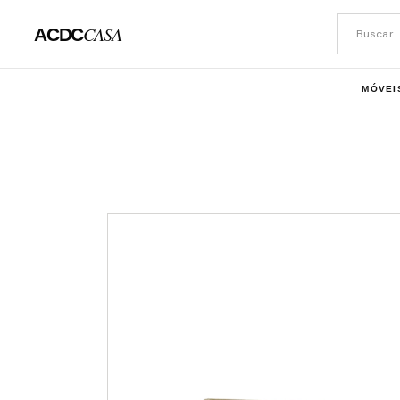
CASA
ACDC
MÓVEI